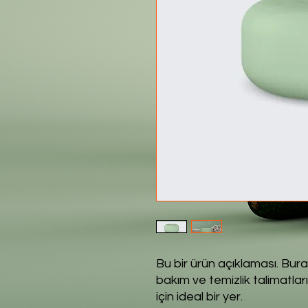
Bu bir ürün açıklaması. Buras
bakım ve temizlik talimatları 
için ideal bir yer.