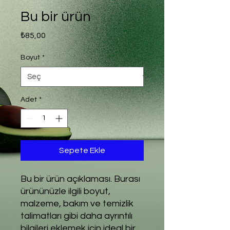
Bu bir ürün
Fiyat
₺85,00
Boyut
*
Adet
*
Sepete Ekle
Bu bir ürün açıklaması. Burası 
ürününüzle ilgili boyut, 
malzeme, bakım ve temizlik 
talimatları gibi daha ayrıntılı 
bilgileri eklemek için ideal bir 