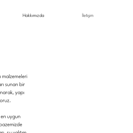
Hakkımızda
İletişim
ı malzemeleri
rı sunan bir
unarak, yapı
oruz.
e en uygun
elpazemizde
ı, su yalıtım