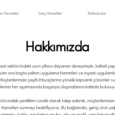
a Hizmetleri
Satış Hizmetleri
Referanslar
Hakkımızda
aat sektöründeki uzun yıllara dayanan deneyimiyle, kaliteli yap
 yanı sıra başta yalıtım uygulama hizmetleri ve inşaat uygulamla
Müşterilerimize çeşitli ihtiyaçlarına yönelik kapsamlı çözümler s
lerinin her aşamasında başarıya ulaşmalarına katkıda bulunuy
töründeki yenilikleri sürekli olarak takip ederek, müşterilerimiz
e hizmetleri sunmayı hedefliyoruz. Bu bağlamda, geniş ürün y
çimento, tuğla, gaz beton grubu, alçı ve profil, yapı kimyasallar