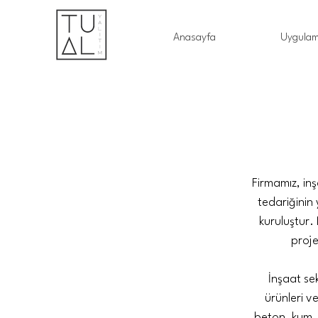
Anasayfa
Uygulam
Firmamız, inş
tedariğinin
kuruluştur. 
proje
İnşaat sek
ürünleri v
beton, kum, 