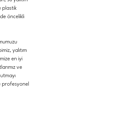
 plastik
de öncelikli
numumuzu
imiz, yalıtım
mize en iyi
tlarımız ve
tutmayı
ve profesyonel